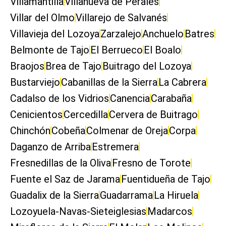
Villamantilla
Villanueva de Perales
Villar del Olmo
Villarejo de Salvanés
Villavieja del Lozoya
Zarzalejo
Anchuelo
Batres
Belmonte de Tajo
El Berrueco
El Boalo
Braojos
Brea de Tajo
Buitrago del Lozoya
Bustarviejo
Cabanillas de la Sierra
La Cabrera
Cadalso de los Vidrios
Canencia
Carabaña
Cenicientos
Cercedilla
Cervera de Buitrago
Chinchón
Cobeña
Colmenar de Oreja
Corpa
Daganzo de Arriba
Estremera
Fresnedillas de la Oliva
Fresno de Torote
Fuente el Saz de Jarama
Fuentidueña de Tajo
Guadalix de la Sierra
Guadarrama
La Hiruela
Lozoyuela-Navas-Sieteiglesias
Madarcos