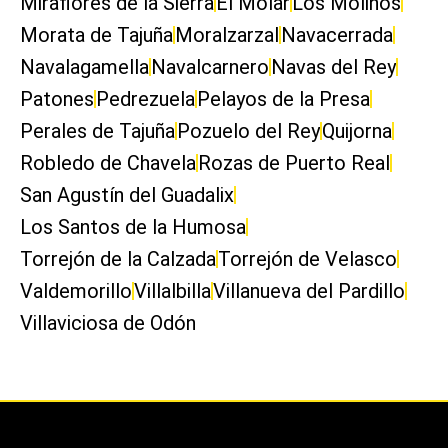
Miraflores de la Sierra
El Molar
Los Molinos
Morata de Tajuña
Moralzarzal
Navacerrada
Navalagamella
Navalcarnero
Navas del Rey
Patones
Pedrezuela
Pelayos de la Presa
Perales de Tajuña
Pozuelo del Rey
Quijorna
Robledo de Chavela
Rozas de Puerto Real
San Agustín del Guadalix
Los Santos de la Humosa
Torrejón de la Calzada
Torrejón de Velasco
Valdemorillo
Villalbilla
Villanueva del Pardillo
Villaviciosa de Odón