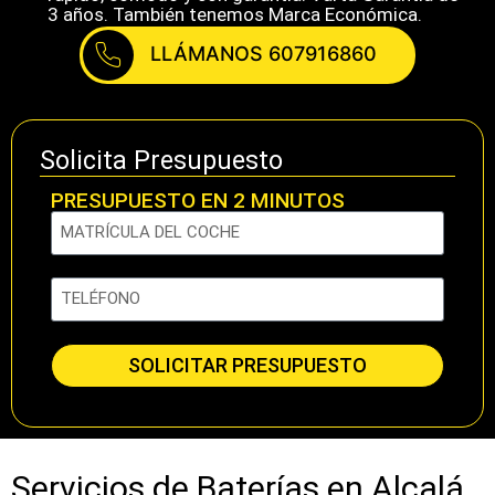
3 años. También tenemos Marca Económica.
LLÁMANOS 607916860
Solicita Presupuesto
PRESUPUESTO EN 2 MINUTOS
SOLICITAR PRESUPUESTO
Servicios de Baterías en Alcalá