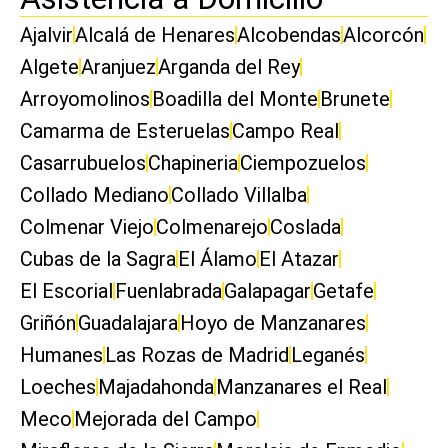
Ajalvir
Alcalá de Henares
Alcobendas
Alcorcón
Algete
Aranjuez
Arganda del Rey
Arroyomolinos
Boadilla del Monte
Brunete
Camarma de Esteruelas
Campo Real
Casarrubuelos
Chapineria
Ciempozuelos
Collado Mediano
Collado Villalba
Colmenar Viejo
Colmenarejo
Coslada
Cubas de la Sagra
El Álamo
El Atazar
El Escorial
Fuenlabrada
Galapagar
Getafe
Griñón
Guadalajara
Hoyo de Manzanares
Humanes
Las Rozas de Madrid
Leganés
Loeches
Majadahonda
Manzanares el Real
Meco
Mejorada del Campo