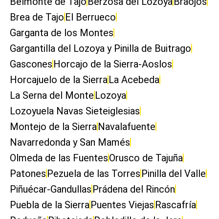
Belmonte de Tajo
Berzosa del Lozoya
Braojos
Brea de Tajo
El Berrueco
Garganta de los Montes
Gargantilla del Lozoya y Pinilla de Buitrago
Gascones
Horcajo de la Sierra-Aoslos
Horcajuelo de la Sierra
La Acebeda
La Serna del Monte
Lozoya
Lozoyuela Navas Sieteiglesias
Montejo de la Sierra
Navalafuente
Navarredonda y San Mamés
Olmeda de las Fuentes
Orusco de Tajuña
Patones
Pezuela de las Torres
Pinilla del Valle
Piñuécar-Gandullas
Prádena del Rincón
Puebla de la Sierra
Puentes Viejas
Rascafría