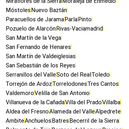
Miraflores de la Sierra
Moraleja de Enmedio
Móstoles
Nuevo Baztán
Paracuellos de Jarama
Parla
Pinto
Pozuelo de Alarcón
Rivas-Vaciamadrid
San Martín de la Vega
San Fernando de Henares
San Martín de Valdeiglesias
San Sebastián de los Reyes
Serranillos del Valle
Soto del Real
Toledo
Torrejón de Ardoz
Torrelodones
Tres Cantos
Valdemoro
Velilla de San Antonio
Villanueva de la Cañada
Villa del Prado
Villalba
Aldea del Fresno
Alameda del Valle
Alpedrete
Ambite
Anchuelos
Batres
Becerril de la Sierra