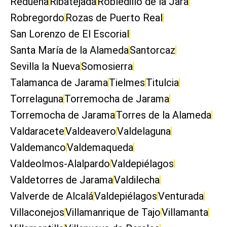
Redueña
Ribatejada
Robledillo de la Jara
Robregordo
Rozas de Puerto Real
San Lorenzo de El Escorial
Santa María de la Alameda
Santorcaz
Sevilla la Nueva
Somosierra
Talamanca de Jarama
Tielmes
Titulcia
Torrelaguna
Torremocha de Jarama
Torremocha de Jarama
Torres de la Alameda
Valdaracete
Valdeavero
Valdelaguna
Valdemanco
Valdemaqueda
Valdeolmos-Alalpardo
Valdepiélagos
Valdetorres de Jarama
Valdilecha
Valverde de Alcalá
Valdepiélagos
Venturada
Villaconejos
Villamanrique de Tajo
Villamanta