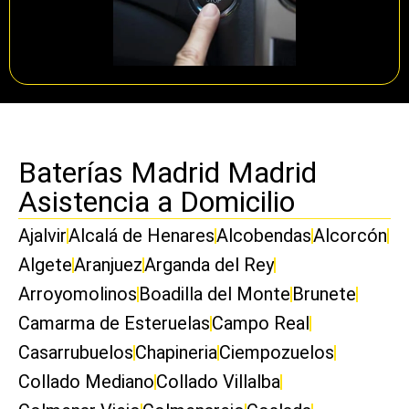
Baterías Madrid Madrid
Asistencia a Domicilio
Ajalvir
Alcalá de Henares
Alcobendas
Alcorcón
Algete
Aranjuez
Arganda del Rey
Arroyomolinos
Boadilla del Monte
Brunete
Camarma de Esteruelas
Campo Real
Casarrubuelos
Chapineria
Ciempozuelos
Collado Mediano
Collado Villalba