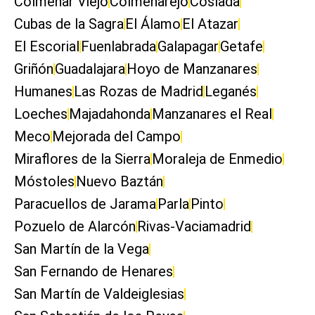
Colmenar Viejo
Colmenarejo
Coslada
Cubas de la Sagra
El Álamo
El Atazar
El Escorial
Fuenlabrada
Galapagar
Getafe
Griñón
Guadalajara
Hoyo de Manzanares
Humanes
Las Rozas de Madrid
Leganés
Loeches
Majadahonda
Manzanares el Real
Meco
Mejorada del Campo
Miraflores de la Sierra
Moraleja de Enmedio
Móstoles
Nuevo Baztán
Paracuellos de Jarama
Parla
Pinto
Pozuelo de Alarcón
Rivas-Vaciamadrid
San Martín de la Vega
San Fernando de Henares
San Martín de Valdeiglesias