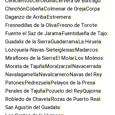
Cenicientos
Cercedilla
Cervera de Buitrago
Chinchón
Cobeña
Colmenar de Oreja
Corpa
Daganzo de Arriba
Estremera
Fresnedillas de la Oliva
Fresno de Torote
Fuente el Saz de Jarama
Fuentidueña de Tajo
Guadalix de la Sierra
Guadarrama
La Hiruela
Lozoyuela-Navas-Sieteiglesias
Madarcos
Miraflores de la Sierra
El Molar
Los Molinos
Morata de Tajuña
Moralzarzal
Navacerrada
Navalagamella
Navalcarnero
Navas del Rey
Patones
Pedrezuela
Pelayos de la Presa
Perales de Tajuña
Pozuelo del Rey
Quijorna
Robledo de Chavela
Rozas de Puerto Real
San Agustín del Guadalix