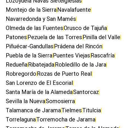
Lozoyuela Navas Sieteiglesias
Montejo de la Sierra
Navalafuente
Navarredonda y San Mamés
Olmeda de las Fuentes
Orusco de Tajuña
Patones
Pezuela de las Torres
Pinilla del Valle
Piñuécar-Gandullas
Prádena del Rincón
Puebla de la Sierra
Puentes Viejas
Rascafría
Redueña
Ribatejada
Robledillo de la Jara
Robregordo
Rozas de Puerto Real
San Lorenzo de El Escorial
Santa María de la Alameda
Santorcaz
Sevilla la Nueva
Somosierra
Talamanca de Jarama
Tielmes
Titulcia
Torrelaguna
Torremocha de Jarama