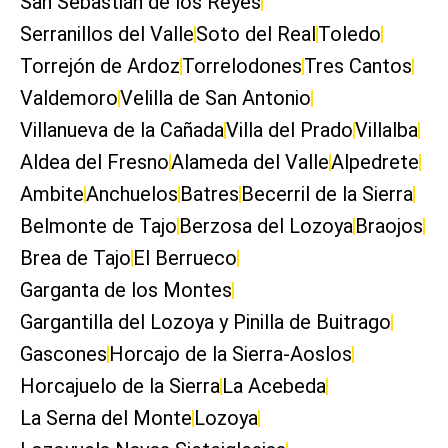
San Sebastián de los Reyes
Serranillos del Valle
Soto del Real
Toledo
Torrejón de Ardoz
Torrelodones
Tres Cantos
Valdemoro
Velilla de San Antonio
Villanueva de la Cañada
Villa del Prado
Villalba
Aldea del Fresno
Alameda del Valle
Alpedrete
Ambite
Anchuelos
Batres
Becerril de la Sierra
Belmonte de Tajo
Berzosa del Lozoya
Braojos
Brea de Tajo
El Berrueco
Garganta de los Montes
Gargantilla del Lozoya y Pinilla de Buitrago
Gascones
Horcajo de la Sierra-Aoslos
Horcajuelo de la Sierra
La Acebeda
La Serna del Monte
Lozoya