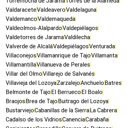
Torremocha de Jarama
Torres de la Alameda
Valdaracete
Valdeavero
Valdelaguna
Valdemanco
Valdemaqueda
Valdeolmos-Alalpardo
Valdepiélagos
Valdetorres de Jarama
Valdilecha
Valverde de Alcalá
Valdepiélagos
Venturada
Villaconejos
Villamanrique de Tajo
Villamanta
Villamantilla
Villanueva de Perales
Villar del Olmo
Villarejo de Salvanés
Villavieja del Lozoya
Zarzalejo
Anchuelo
Batres
Belmonte de Tajo
El Berrueco
El Boalo
Braojos
Brea de Tajo
Buitrago del Lozoya
Bustarviejo
Cabanillas de la Sierra
La Cabrera
Cadalso de los Vidrios
Canencia
Carabaña