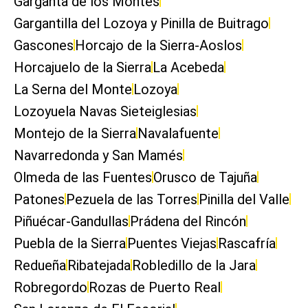
Garganta de los Montes
Gargantilla del Lozoya y Pinilla de Buitrago
Gascones
Horcajo de la Sierra-Aoslos
Horcajuelo de la Sierra
La Acebeda
La Serna del Monte
Lozoya
Lozoyuela Navas Sieteiglesias
Montejo de la Sierra
Navalafuente
Navarredonda y San Mamés
Olmeda de las Fuentes
Orusco de Tajuña
Patones
Pezuela de las Torres
Pinilla del Valle
Piñuécar-Gandullas
Prádena del Rincón
Puebla de la Sierra
Puentes Viejas
Rascafría
Redueña
Ribatejada
Robledillo de la Jara
Robregordo
Rozas de Puerto Real