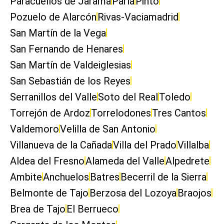
Paracuellos de Jarama
Parla
Pinto
Pozuelo de Alarcón
Rivas-Vaciamadrid
San Martín de la Vega
San Fernando de Henares
San Martín de Valdeiglesias
San Sebastián de los Reyes
Serranillos del Valle
Soto del Real
Toledo
Torrejón de Ardoz
Torrelodones
Tres Cantos
Valdemoro
Velilla de San Antonio
Villanueva de la Cañada
Villa del Prado
Villalba
Aldea del Fresno
Alameda del Valle
Alpedrete
Ambite
Anchuelos
Batres
Becerril de la Sierra
Belmonte de Tajo
Berzosa del Lozoya
Braojos
Brea de Tajo
El Berrueco