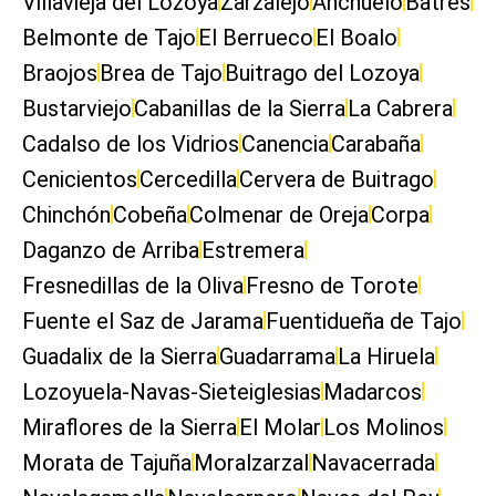
Villavieja del Lozoya
Zarzalejo
Anchuelo
Batres
Belmonte de Tajo
El Berrueco
El Boalo
Braojos
Brea de Tajo
Buitrago del Lozoya
Bustarviejo
Cabanillas de la Sierra
La Cabrera
Cadalso de los Vidrios
Canencia
Carabaña
Cenicientos
Cercedilla
Cervera de Buitrago
Chinchón
Cobeña
Colmenar de Oreja
Corpa
Daganzo de Arriba
Estremera
Fresnedillas de la Oliva
Fresno de Torote
Fuente el Saz de Jarama
Fuentidueña de Tajo
Guadalix de la Sierra
Guadarrama
La Hiruela
Lozoyuela-Navas-Sieteiglesias
Madarcos
Miraflores de la Sierra
El Molar
Los Molinos
Morata de Tajuña
Moralzarzal
Navacerrada