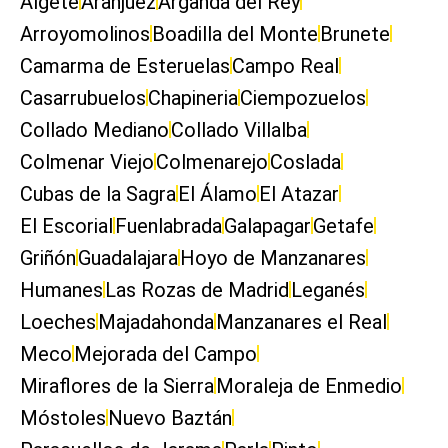
Algete
Aranjuez
Arganda del Rey
Arroyomolinos
Boadilla del Monte
Brunete
Camarma de Esteruelas
Campo Real
Casarrubuelos
Chapineria
Ciempozuelos
Collado Mediano
Collado Villalba
Colmenar Viejo
Colmenarejo
Coslada
Cubas de la Sagra
El Álamo
El Atazar
El Escorial
Fuenlabrada
Galapagar
Getafe
Griñón
Guadalajara
Hoyo de Manzanares
Humanes
Las Rozas de Madrid
Leganés
Loeches
Majadahonda
Manzanares el Real
Meco
Mejorada del Campo
Miraflores de la Sierra
Moraleja de Enmedio
Móstoles
Nuevo Baztán