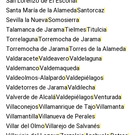
San Lorenzo de El Escorial
Santa María de la Alameda
Santorcaz
Sevilla la Nueva
Somosierra
Talamanca de Jarama
Tielmes
Titulcia
Torrelaguna
Torremocha de Jarama
Torremocha de Jarama
Torres de la Alameda
Valdaracete
Valdeavero
Valdelaguna
Valdemanco
Valdemaqueda
Valdeolmos-Alalpardo
Valdepiélagos
Valdetorres de Jarama
Valdilecha
Valverde de Alcalá
Valdepiélagos
Venturada
Villaconejos
Villamanrique de Tajo
Villamanta
Villamantilla
Villanueva de Perales
Villar del Olmo
Villarejo de Salvanés