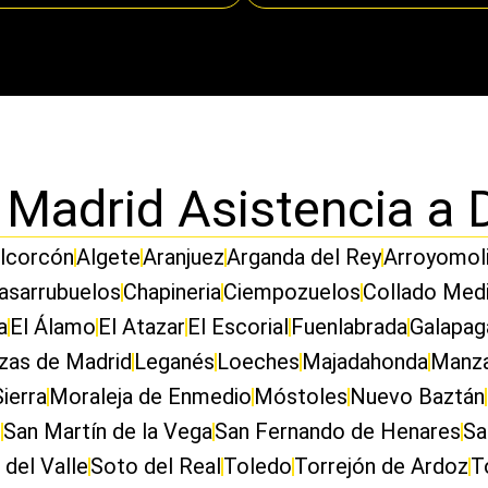
 Madrid Asistencia a 
lcorcón
Algete
Aranjuez
Arganda del Rey
Arroyomol
asarrubuelos
Chapineria
Ciempozuelos
Collado Med
a
El Álamo
El Atazar
El Escorial
Fuenlabrada
Galapag
zas de Madrid
Leganés
Loeches
Majadahonda
Manza
Sierra
Moraleja de Enmedio
Móstoles
Nuevo Baztán
d
San Martín de la Vega
San Fernando de Henares
Sa
 del Valle
Soto del Real
Toledo
Torrejón de Ardoz
T