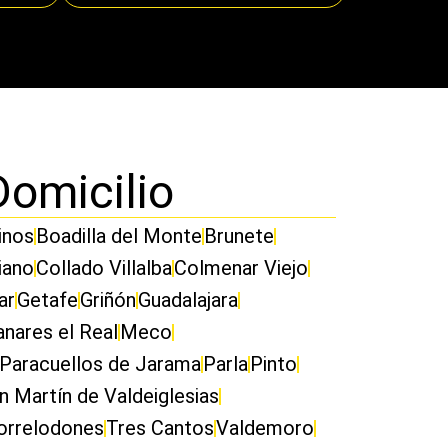
Domicilio
inos
Boadilla del Monte
Brunete
iano
Collado Villalba
Colmenar Viejo
ar
Getafe
Griñón
Guadalajara
nares el Real
Meco
Paracuellos de Jarama
Parla
Pinto
n Martín de Valdeiglesias
orrelodones
Tres Cantos
Valdemoro