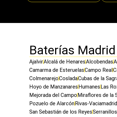
Baterías Madrid
Ajalvir
Alcalá de Henares
Alcobendas
A
Camarma de Esteruelas
Campo Real
C
Colmenarejo
Coslada
Cubas de la Sagr
Hoyo de Manzanares
Humanes
Las Ro
Mejorada del Campo
Miraflores de la 
Pozuelo de Alarcón
Rivas-Vaciamadri
San Sebastián de los Reyes
Serranillos