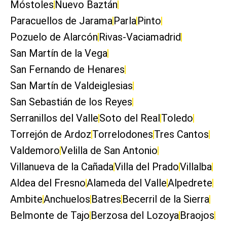
Móstoles
Nuevo Baztán
Paracuellos de Jarama
Parla
Pinto
Pozuelo de Alarcón
Rivas-Vaciamadrid
San Martín de la Vega
San Fernando de Henares
San Martín de Valdeiglesias
San Sebastián de los Reyes
Serranillos del Valle
Soto del Real
Toledo
Torrejón de Ardoz
Torrelodones
Tres Cantos
Valdemoro
Velilla de San Antonio
Villanueva de la Cañada
Villa del Prado
Villalba
Aldea del Fresno
Alameda del Valle
Alpedrete
Ambite
Anchuelos
Batres
Becerril de la Sierra
Belmonte de Tajo
Berzosa del Lozoya
Braojos