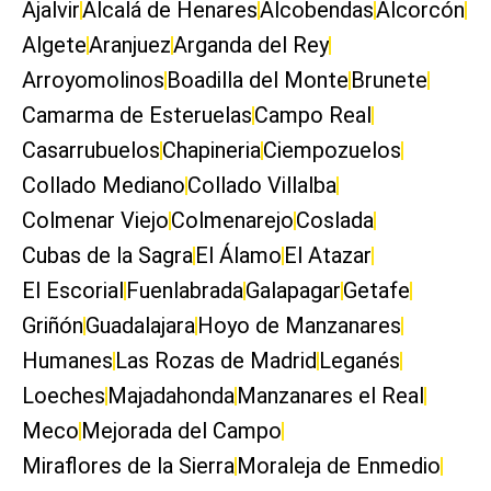
Ajalvir
Alcalá de Henares
Alcobendas
Alcorcón
Algete
Aranjuez
Arganda del Rey
Arroyomolinos
Boadilla del Monte
Brunete
Camarma de Esteruelas
Campo Real
Casarrubuelos
Chapineria
Ciempozuelos
Collado Mediano
Collado Villalba
Colmenar Viejo
Colmenarejo
Coslada
Cubas de la Sagra
El Álamo
El Atazar
El Escorial
Fuenlabrada
Galapagar
Getafe
Griñón
Guadalajara
Hoyo de Manzanares
Humanes
Las Rozas de Madrid
Leganés
Loeches
Majadahonda
Manzanares el Real
Meco
Mejorada del Campo
Miraflores de la Sierra
Moraleja de Enmedio