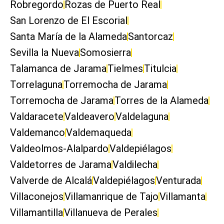
Robregordo
Rozas de Puerto Real
San Lorenzo de El Escorial
Santa María de la Alameda
Santorcaz
Sevilla la Nueva
Somosierra
Talamanca de Jarama
Tielmes
Titulcia
Torrelaguna
Torremocha de Jarama
Torremocha de Jarama
Torres de la Alameda
Valdaracete
Valdeavero
Valdelaguna
Valdemanco
Valdemaqueda
Valdeolmos-Alalpardo
Valdepiélagos
Valdetorres de Jarama
Valdilecha
Valverde de Alcalá
Valdepiélagos
Venturada
Villaconejos
Villamanrique de Tajo
Villamanta
Villamantilla
Villanueva de Perales