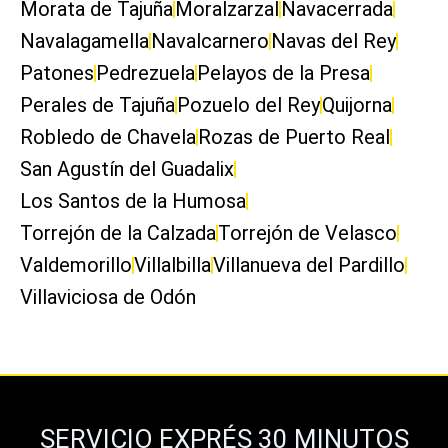
Morata de Tajuña
Moralzarzal
Navacerrada
Navalagamella
Navalcarnero
Navas del Rey
Patones
Pedrezuela
Pelayos de la Presa
Perales de Tajuña
Pozuelo del Rey
Quijorna
Robledo de Chavela
Rozas de Puerto Real
San Agustín del Guadalix
Los Santos de la Humosa
Torrejón de la Calzada
Torrejón de Velasco
Valdemorillo
Villalbilla
Villanueva del Pardillo
Villaviciosa de Odón
SERVICIO EXPRÉS 30 MINUTOS