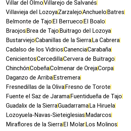
Villar del Olmo
Villarejo de Salvanés
Villavieja del Lozoya
Zarzalejo
Anchuelo
Batres
Belmonte de Tajo
El Berrueco
El Boalo
Braojos
Brea de Tajo
Buitrago del Lozoya
Bustarviejo
Cabanillas de la Sierra
La Cabrera
Cadalso de los Vidrios
Canencia
Carabaña
Cenicientos
Cercedilla
Cervera de Buitrago
Chinchón
Cobeña
Colmenar de Oreja
Corpa
Daganzo de Arriba
Estremera
Fresnedillas de la Oliva
Fresno de Torote
Fuente el Saz de Jarama
Fuentidueña de Tajo
Guadalix de la Sierra
Guadarrama
La Hiruela
Lozoyuela-Navas-Sieteiglesias
Madarcos
Miraflores de la Sierra
El Molar
Los Molinos