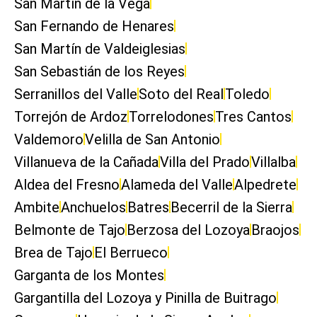
San Martín de la Vega
San Fernando de Henares
San Martín de Valdeiglesias
San Sebastián de los Reyes
Serranillos del Valle
Soto del Real
Toledo
Torrejón de Ardoz
Torrelodones
Tres Cantos
Valdemoro
Velilla de San Antonio
Villanueva de la Cañada
Villa del Prado
Villalba
Aldea del Fresno
Alameda del Valle
Alpedrete
Ambite
Anchuelos
Batres
Becerril de la Sierra
Belmonte de Tajo
Berzosa del Lozoya
Braojos
Brea de Tajo
El Berrueco
Garganta de los Montes
Gargantilla del Lozoya y Pinilla de Buitrago