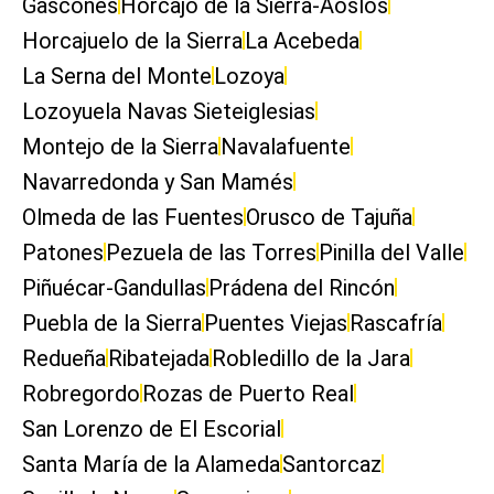
Gascones
Horcajo de la Sierra-Aoslos
Horcajuelo de la Sierra
La Acebeda
La Serna del Monte
Lozoya
Lozoyuela Navas Sieteiglesias
Montejo de la Sierra
Navalafuente
Navarredonda y San Mamés
Olmeda de las Fuentes
Orusco de Tajuña
Patones
Pezuela de las Torres
Pinilla del Valle
Piñuécar-Gandullas
Prádena del Rincón
Puebla de la Sierra
Puentes Viejas
Rascafría
Redueña
Ribatejada
Robledillo de la Jara
Robregordo
Rozas de Puerto Real
San Lorenzo de El Escorial
Santa María de la Alameda
Santorcaz