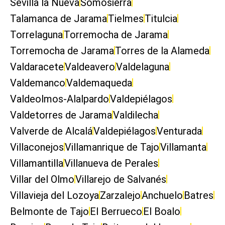
Sevilla la Nueva
Somosierra
Talamanca de Jarama
Tielmes
Titulcia
Torrelaguna
Torremocha de Jarama
Torremocha de Jarama
Torres de la Alameda
Valdaracete
Valdeavero
Valdelaguna
Valdemanco
Valdemaqueda
Valdeolmos-Alalpardo
Valdepiélagos
Valdetorres de Jarama
Valdilecha
Valverde de Alcalá
Valdepiélagos
Venturada
Villaconejos
Villamanrique de Tajo
Villamanta
Villamantilla
Villanueva de Perales
Villar del Olmo
Villarejo de Salvanés
Villavieja del Lozoya
Zarzalejo
Anchuelo
Batres
Belmonte de Tajo
El Berrueco
El Boalo