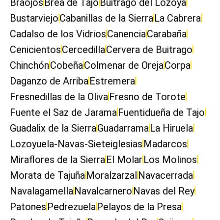
Braojos
Brea de Tajo
Buitrago del Lozoya
Bustarviejo
Cabanillas de la Sierra
La Cabrera
Cadalso de los Vidrios
Canencia
Carabaña
Cenicientos
Cercedilla
Cervera de Buitrago
Chinchón
Cobeña
Colmenar de Oreja
Corpa
Daganzo de Arriba
Estremera
Fresnedillas de la Oliva
Fresno de Torote
Fuente el Saz de Jarama
Fuentidueña de Tajo
Guadalix de la Sierra
Guadarrama
La Hiruela
Lozoyuela-Navas-Sieteiglesias
Madarcos
Miraflores de la Sierra
El Molar
Los Molinos
Morata de Tajuña
Moralzarzal
Navacerrada
Navalagamella
Navalcarnero
Navas del Rey
Patones
Pedrezuela
Pelayos de la Presa