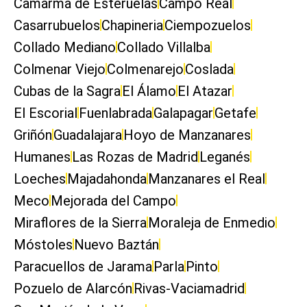
Camarma de Esteruelas
Campo Real
Casarrubuelos
Chapineria
Ciempozuelos
Collado Mediano
Collado Villalba
Colmenar Viejo
Colmenarejo
Coslada
Cubas de la Sagra
El Álamo
El Atazar
El Escorial
Fuenlabrada
Galapagar
Getafe
Griñón
Guadalajara
Hoyo de Manzanares
Humanes
Las Rozas de Madrid
Leganés
Loeches
Majadahonda
Manzanares el Real
Meco
Mejorada del Campo
Miraflores de la Sierra
Moraleja de Enmedio
Móstoles
Nuevo Baztán
Paracuellos de Jarama
Parla
Pinto
Pozuelo de Alarcón
Rivas-Vaciamadrid